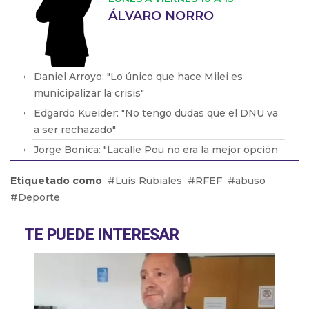
ÁLVARO NORRO
Daniel Arroyo: "Lo único que hace Milei es
municipalizar la crisis"
Edgardo Kueider: "No tengo dudas que el DNU va
a ser rechazado"
Jorge Bonica: "Lacalle Pou no era la mejor opción
pero era el que podía sacar al Frente Amplio
Etiquetado como
Luis Rubiales
RFEF
abuso
después de 15 años"
Deporte
Gustavo Siegrist: "Florida se ha vuelto en el
estado más conservador del país"
TE PUEDE INTERESAR
Matías Barroetaveña: "Mi líder es Cristina
Fernández de Kirchner"