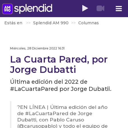
Estás en
Splendid AM 990
Columnas
Miércoles, 28 Diciembre 2022 16:31
La Cuarta Pared, por
Jorge Dubatti
Última edición del 2022 de
#LaCuartaPared por Jorge Dubatii.
?️EN LÍNEA | Última edición del año
de
#LaCuartaPared
de Jorge
Dubatti, con Pablo Caruso
(
@carusopablo
) y todo el equipo de