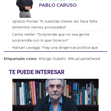
PABLO CARUSO
Ignacio Porras: "A nuestras meses les hace falta
alimentos menos procesados"
Carlos Heller: "Sorprende que no sea gente
sorprendia con lo que hicieron"
Nahuel Levaggi: "Hay una dirigencia política que
impide el acceso a la tierra"
Etiquetado como
Jorge Dubatti
#LaCuartaPared
Manuel Gonzalo: "Argentina acompañaría la
dinámica general del BRICS"
TE PUEDE INTERESAR
Mauricio Zabalza: "Se esperan días de lluvia que
corten con la intensidad de la nieve"