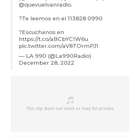
@quevuelvanradio
.
?Te leemos en el 113828 0990
?Escuchanos en
https://t.co/aBCbYC1W6u
pic.twitter.com/aV8TOrmPJ1
— LA 990 (@La990Radio)
December 28, 2022