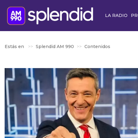
LA RADIO
PR
Estás en
Splendid AM 990
Contenidos