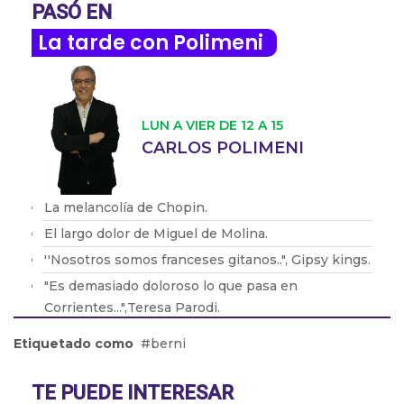
PASÓ EN
La tarde con Polimeni
LUN A VIER DE 12 A 15
CARLOS POLIMENI
La melancolía de Chopin.
El largo dolor de Miguel de Molina.
''Nosotros somos franceses gitanos..", Gipsy kings.
"Es demasiado doloroso lo que pasa en
Corrientes...",Teresa Parodi.
"Perón tenía todos los discos de mi papá...",
Etiquetado como
berni
Facundo Ramírez.
TE PUEDE INTERESAR