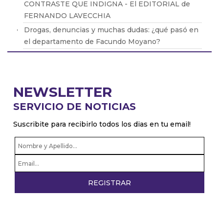
CONTRASTE QUE INDIGNA - El EDITORIAL de
FERNANDO LAVECCHIA
Drogas, denuncias y muchas dudas: ¿qué pasó en
el departamento de Facundo Moyano?
Brasil retiró a su embajador de la Argentina por
los dichos de Milei
Adicciones: Cómo detectar que el consumo se
NEWSLETTER
volvió un problema
SERVICIO DE NOTICIAS
ALSONFÍN: "La RUPTURA del MERCOSUR traería
CONSECUENCIAS muy NEGATIVAS para la
Suscribite para recibirlo todos los dias en tu email!
ECONOMÍA ARGENTINA"