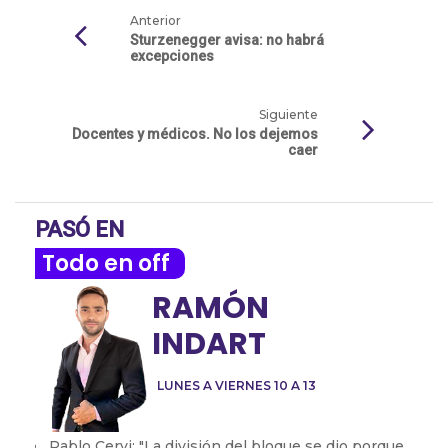
Anterior
Sturzenegger avisa: no habrá
excepciones
Siguiente
Docentes y médicos. No los dejemos
caer
PASÓ EN
Todo en off
RAMÓN
INDART
LUNES A VIERNES 10 A 13
Pablo Cervi: "La división del bloque se dio porque