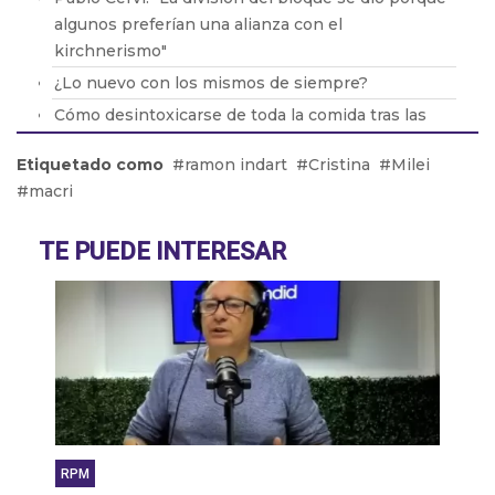
algunos preferían una alianza con el
kirchnerismo"
¿Lo nuevo con los mismos de siempre?
Cómo desintoxicarse de toda la comida tras las
fiestas
Etiquetado como
ramon indart
Cristina
Milei
El ministro de Seguridad de PBA no descartó la
macri
vuelta del servicio militar obligatorio
La rosca política se da en navidad
TE PUEDE INTERESAR
RPM