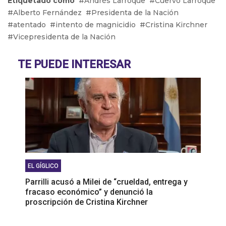
Etiquetado como
Andrés Larroque
Cuervo Larroque
los dichos de Milei
Alberto Fernández
Presidenta de la Nación
Adicciones: Cómo detectar que el consumo se
atentado
intento de magnicidio
Cristina Kirchner
volvió un problema
Vicepresidenta de la Nación
El drama de los 9 en Boca: De la lesión de Cavani
al presente de Bareiro
TE PUEDE INTERESAR
EL GÍGLICO
Parrilli acusó a Milei de “crueldad, entrega y
fracaso económico” y denunció la
proscripción de Cristina Kirchner