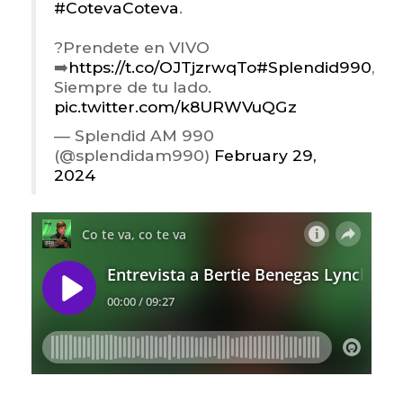
#CotevaCoteva
.
?Prendete en VIVO
➡️
https://t.co/OJTjzrwqTo
#Splendid990
,
Siempre de tu lado.
pic.twitter.com/k8URWVuQGz
— Splendid AM 990
(@splendidam990)
February 29,
2024