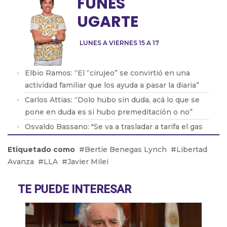
FUNES
UGARTE
LUNES A VIERNES 15 A 17
Elbio Ramos: “El “cirujeo” se convirtió en una
actividad familiar que los ayuda a pasar la diaria”
Carlos Attias: “Dolo hubo sin duda, acá lo que se
pone en duda es si hubo premeditación o no”
Osvaldo Bassano: "Se va a trasladar a tarifa el gas
en boca de pozo que es casi el 43% de la factura"
Etiquetado como
Bertie Benegas Lynch
Libertad
Mariana Maglianese: “Si no se baja la densidad de
Avanza
LLA
Javier Milei
mosquitos, hay que trabajar a nivel municipal para
erradicar”
TE PUEDE INTERESAR
Roberto Pintos: “Lo más triste fue perder a mi
amigo en mis brazos”