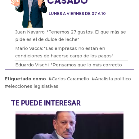
CASADO
LUNES A VIERNES DE 07 A 10
Juan Navarro: "Tenemos 27 gustos. El que más se
pide es el de dulce de leche"
Mario Vacca: "Las empresas no están en
condiciones de hacerse cargo de los pagos"
Eduardo Vischi: "Pensamos que lo más correcto
era modificar el DNU, no tirarlo abajo"
Etiquetado como
Carlos Caramello
Analista político
Lic. Eduardo Lavorato: "Que los padres consuman
elecciones legislativas
con sus hijos les genera una dependencia"
Pablo González: "La situación en Acindar está
TE PUEDE INTERESAR
tensa"