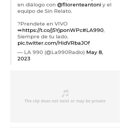
en diálogo con
@fllorenteantoni
y el
equipo de Sin Relato.
?Prendete en VIVO
➡️
https://t.co/j5YjponWPc
#LA990
,
Siempre de tu lado.
pic.twitter.com/HidVRbaJOf
— LA 990 (@La990Radio)
May 8,
2023