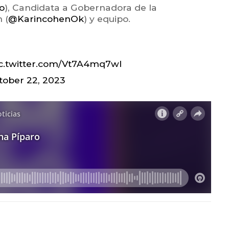
o
), Candidata a Gobernadora de la
 (
@KarincohenOk
) y equipo.
c.twitter.com/Vt7A4mq7wI
tober 22, 2023