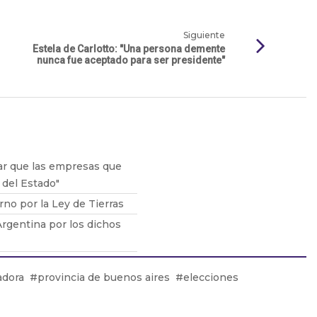
Siguiente
Estela de Carlotto: "Una persona demente
nunca fue aceptado para ser presidente"
ar que las empresas que
del Estado"
no por la Ley de Tierras
 Argentina por los dichos
 consumo se volvió un
dora
provincia de buenos aires
elecciones
esión de Cavani al presente