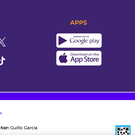
APPS
s
tor:
Guillo Garcia