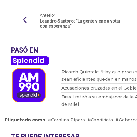
Anterior
Leandro Santoro: "La gente viene a votar
con esperanza"
PASÓ EN
Splendid
Ricardo Quintela: "Hay que procur
sean eficientes queden en manos 
Acusaciones cruzadas en el Gobier
Brasil retiró a su embajador de la
de Milei
Adicciones: Cómo detectar que el
Etiquetado como
Carolina Píparo
Candidata
Goberna
problema
El drama de los 9 en Boca: De la l
TE PUEDE INTERESAR
de Bareiro