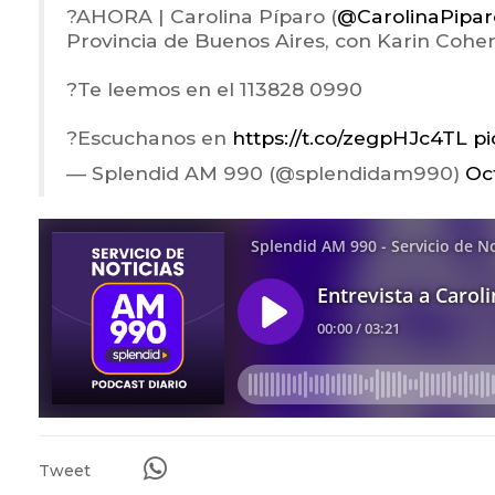
?️AHORA | Carolina Píparo (
@CarolinaPipar
Provincia de Buenos Aires, con Karin Cohen
?Te leemos en el 113828 0990
?Escuchanos en
https://t.co/zegpHJc4TL
pi
— Splendid AM 990 (@splendidam990)
Oc
Tweet