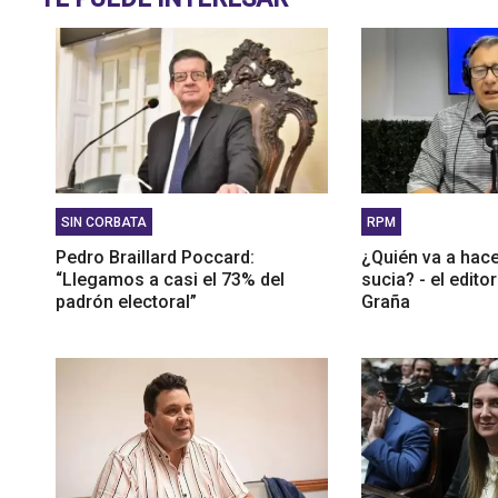
SIN CORBATA
RPM
Pedro Braillard Poccard:
¿Quién va a hac
“Llegamos a casi el 73% del
sucia? - el edito
padrón electoral”
Graña