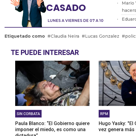
Mario 
CASADO
hacers
Eduard
LUNES A VIERNES DE 07 A 10
modifi
Lic. E
Etiquetado como
Claudia Neira
Lucas Gonzalez
polic
hijos 
Pablo 
TE PUEDE INTERESAR
SIN CORBATA
RPM
Paula Blanco: “El Gobierno quiere
Hugo Yasky: "El
imponer el miedo, es como una
vez genera más c
dictadura”