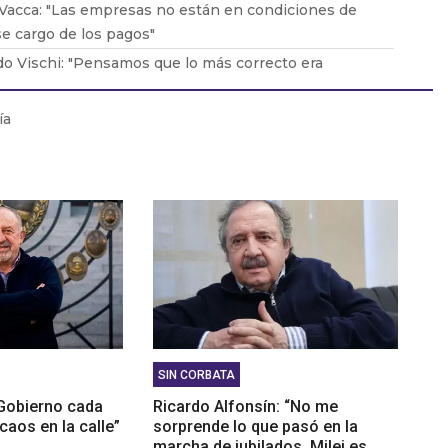
Vacca: "Las empresas no están en condiciones de
e cargo de los pagos"
o Vischi: "Pensamos que lo más correcto era
car el DNU, no tirarlo abajo"
duardo Lavorato: "Que los padres consuman con sus
ía
les genera una dependencia"
González: "La situación en Acindar está tensa"
SIN CORBATA
 Gobierno cada
Ricardo Alfonsín: “No me
aos en la calle”
sorprende lo que pasó en la
marcha de jubilados. Milei es