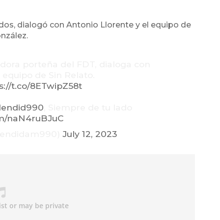
odos, dialogó con Antonio Llorente y el equipo de
onzález.
adora porteña del FDT, dialoga con
 equipo de Sin Relato.
s://t.co/8ETwipZ58t
lendid990
, Siempre de tu lado
com/naN4ruBJuC
lendidam990)
July 12, 2023