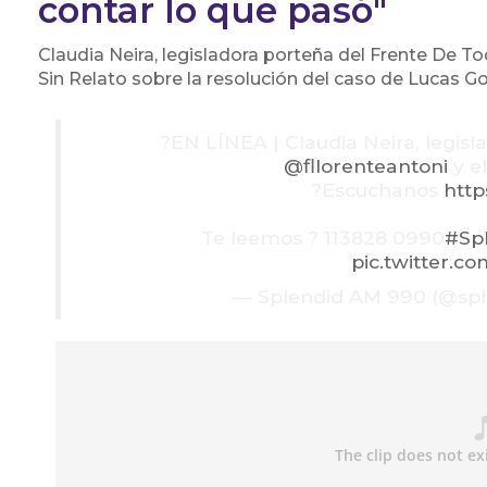
contar lo que pasó"
Claudia Neira, legisladora porteña del Frente De T
Sin Relato sobre la resolución del caso de Lucas G
?EN LÍNEA | Claudia Neira, legisl
@fllorenteantoni
y el
?Escuchanos
http
Te leemos ? 113828 0990
#Sp
pic.twitter.
— Splendid AM 990 (@sp