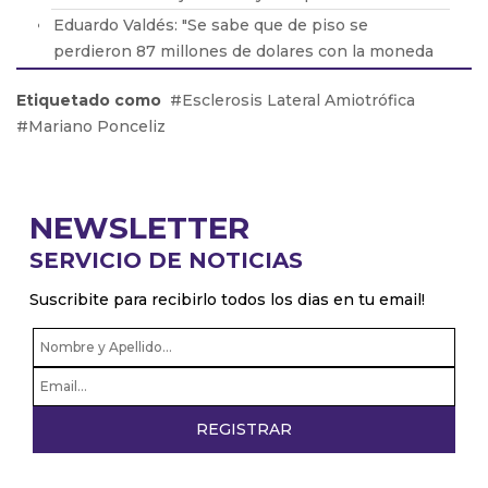
Eduardo Valdés: "Se sabe que de piso se
perdieron 87 millones de dolares con la moneda
$LIBRA"
Etiquetado como
Esclerosis Lateral Amiotrófica
Federico Borstelmann, el joven que creó una web
Mariano Ponceliz
para encontrar mascotas perdidas
Dany Martin: “Estoy enchufado en proyectos
cercanos y presentando el nuevo álbum”
NEWSLETTER
SERVICIO DE NOTICIAS
Suscribite para recibirlo todos los dias en tu email!