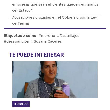
empresas que sean eficientes queden en manos
del Estado"
Acusaciones cruzadas en el Gobierno por la Ley
de Tierras
Brasil retiró a su embajador de la Argentina por
Etiquetado como
moreno
Rastrillajes
los dichos de Milei
desaparición
Susana Cáceres
Adicciones: Cómo detectar que el consumo se
volvió un problema
TE PUEDE INTERESAR
El drama de los 9 en Boca: De la lesión de Cavani
al presente de Bareiro
EL GÍGLICO