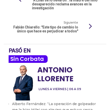
“A Loan se lo llevaron”: la madre del niño
desaparecido reclama avances en la
investigación
Siguiente
Fabián Chiarello: "Este tipo de cambio lo
único que hace es perjudicar a todos"
PASÓ EN
Sin Corbata
ANTONIO
LLORENTE
LUNES A VIERNES | 06 A 09
Alberto Fernández: “La operación de golpeador
me la hizo Milei con alguien que estuvo cerca