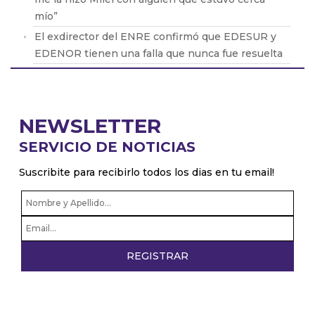
mío”
El exdirector del ENRE confirmó que EDESUR y
EDENOR tienen una falla que nunca fue resuelta
Oscar Parrilli: “Milei tiene crueldad y desprecio
por el ser humano”
Fabián Vena con Barton: cómo será la nueva obra
NEWSLETTER
que protagonizará de Muscari
SERVICIO DE NOTICIAS
Pablo Echarri: “La cultura es un hecho peligroso
para este gobierno de ultraderecha”
Suscribite para recibirlo todos los dias en tu email!