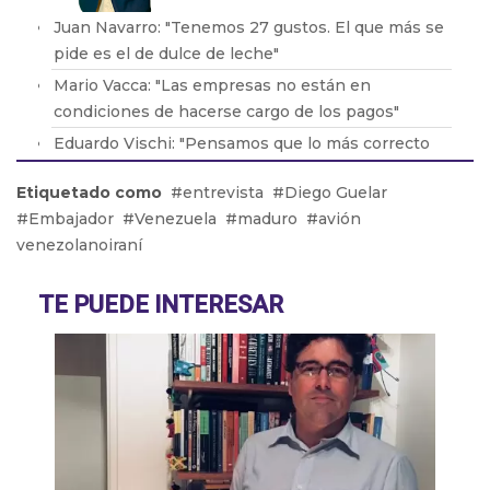
Juan Navarro: "Tenemos 27 gustos. El que más se
pide es el de dulce de leche"
Mario Vacca: "Las empresas no están en
condiciones de hacerse cargo de los pagos"
Eduardo Vischi: "Pensamos que lo más correcto
era modificar el DNU, no tirarlo abajo"
Etiquetado como
entrevista
Diego Guelar
Lic. Eduardo Lavorato: "Que los padres consuman
Embajador
Venezuela
maduro
avión
con sus hijos les genera una dependencia"
venezolanoiraní
Pablo González: "La situación en Acindar está
tensa"
TE PUEDE INTERESAR