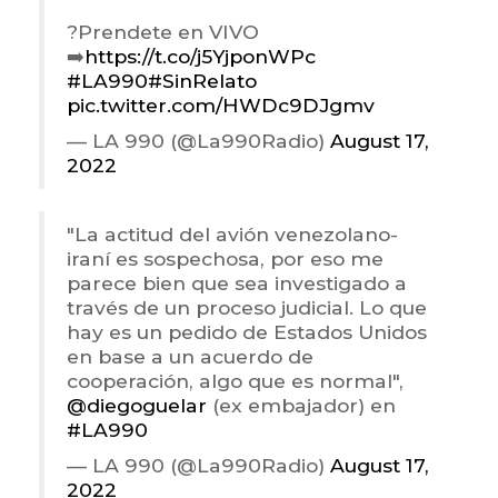
?Prendete en VIVO
➡️
https://t.co/j5YjponWPc
#LA990
#SinRelato
pic.twitter.com/HWDc9DJgmv
— LA 990 (@La990Radio)
August 17,
2022
"La actitud del avión venezolano-
iraní es sospechosa, por eso me
parece bien que sea investigado a
través de un proceso judicial. Lo que
hay es un pedido de Estados Unidos
en base a un acuerdo de
cooperación, algo que es normal",
@diegoguelar
(ex embajador) en
#LA990
— LA 990 (@La990Radio)
August 17,
2022