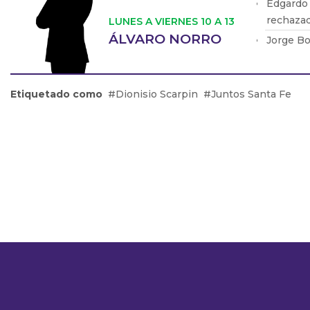
Edgardo 
rechaza
LUNES A VIERNES 10 A 13
ÁLVARO NORRO
Jorge Bo
que podí
Gustavo 
conserva
Etiquetado como
Dionisio Scarpin
Juntos Santa Fe
Matías B
Kirchner