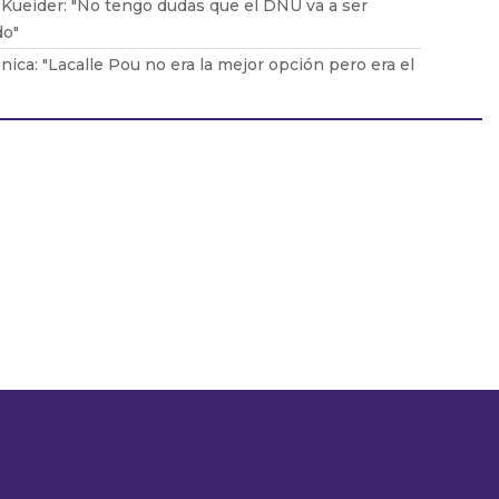
Kueider: "No tengo dudas que el DNU va a ser
do"
nica: "Lacalle Pou no era la mejor opción pero era el
a sacar al Frente Amplio después de 15 años"
Siegrist: "Florida se ha vuelto en el estado más
dor del país"
arroetaveña: "Mi líder es Cristina Fernández de
"