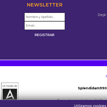
NEWSLETTER
Dejá
Splendidam990
Transmite a través de su platafo
Utilizamos cookies 
Whatsapp oyentes:
+54 911 