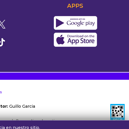
APPS
s
tor:
Guillo Garcia
ónoma de Buenos Aires, Argentina.
ia en nuestro sitio.
otros:
cv@alphamedia.com.ar