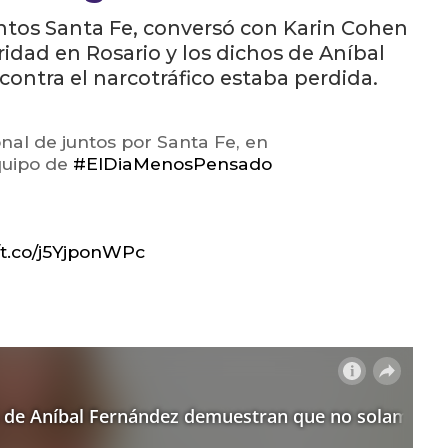
untos Santa Fe, conversó con Karin Cohen
ridad en Rosario y los dichos de Aníbal
contra el narcotráfico estaba perdida.
nal de juntos por Santa Fe, en
quipo de
#ElDiaMenosPensado
//t.co/j5YjponWPc