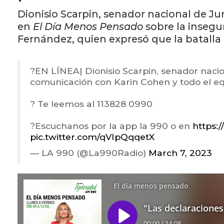
Dionisio Scarpin, senador nacional de J
en
El Día Menos Pensado
sobre la insegu
Fernández, quien expresó que la batalla 
?️EN LÍNEA| Dionisio Scarpin, senador nacio
comunicación con Karin Cohen y todo el e
? Te leemos al 113828 0990
?Escuchanos por la app la 990 o en
https:
pic.twitter.com/qVIpQqqetX
— LA 990 (@La990Radio)
March 7, 2023