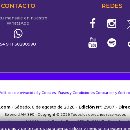
CONTACTO
REDES
 tu mensaje en nuestro
WhatsApp
54 9 11 38280990
Políticas de privacidad y Cookies
|
Bases y Condiciones Concursos y Sorteo
.com
- Sábado, 8 de agosto de 2026 -
Edición Nº:
2907 -
Direc
Splendid AM 990 - Copyright © 2026 Todos los derechos reservados
rma online y por AM 990 desde Ramón Freire 932, C1426AVT - Ciudad Aut
propias y de terceros para personalizar y mejorar su experienc
38280990 |
Comercial:
comercial@alphamedia.com.ar
|
Trabajá con nos