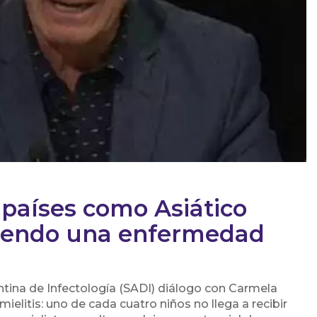
y países como Asiático
 siendo una enfermedad
entina de Infectología (SADI) diálogo con Carmela
ielitis: uno de cada cuatro niños no llega a recibir