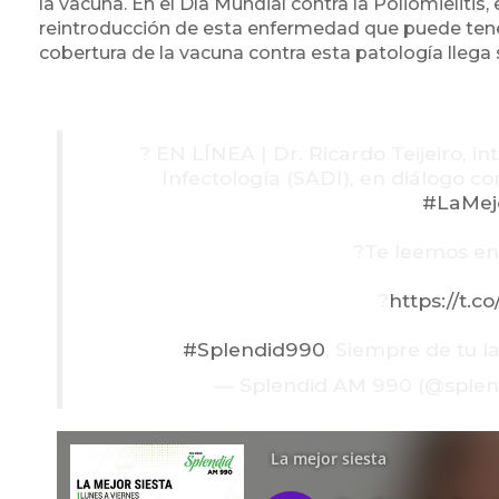
la vacuna. En el Día Mundial contra la Poliomielitis,
reintroducción de esta enfermedad que puede tener
cobertura de la vacuna contra esta patología llega s
? EN LÍNEA | Dr. Ricardo Teijeiro, i
Infectología (SADI), en diálogo c
#LaMej
?Te leemos en
?
https://t.
#Splendid990
, Siempre de tu l
— Splendid AM 990 (@sple