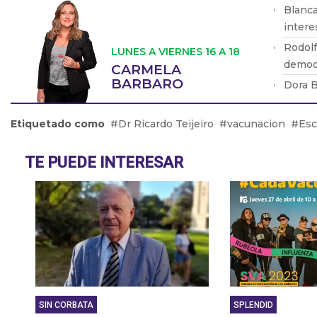
Blanca
intere
Rodolf
LUNES A VIERNES 16 A 18
democ
CARMELA
BARBARO
Dora B
orden.
Eduard
Etiquetado como
Dr Ricardo Teijeiro
vacunacion
Esc
comien
Rubén 
TE PUEDE INTERESAR
grupos
SIN CORBATA
SPLENDID