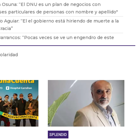
 Osuna: “El DNU es un plan de negocios con
ses particulares de personas con nombre y apellido"
o Aguiar: “El el gobierno está hiriendo de muerte a la
racia”
arrancos: “Pocas veces se ve un engendro de este
 Es la desmesura de una dictadura"
o Valdés: "No es casual que llegue Bullrich y
olaridad
ce el clima violento”
Sajém: "Es un DNU que beneficia a los grandes
 farmacéuticos"
SPLENDID