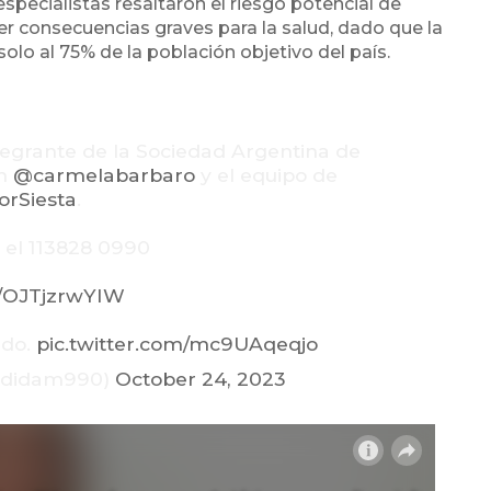
 especialistas resaltaron el riesgo potencial de
 consecuencias graves para la salud, dado que la
olo al 75% de la población objetivo del país.
ntegrante de la Sociedad Argentina de
on
@carmelabarbaro
y el equipo de
orSiesta
.
 el 113828 0990
co/OJTjzrwYIW
ado.
pic.twitter.com/mc9UAqeqjo
ndidam990)
October 24, 2023