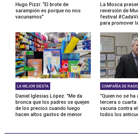
Hugo Pizzi: “El brote de
La Mosca presen
sarampión es porque no nos
reversión de Mu
vacunamos”
festival #Cada
para promover l
LA MEJOR SIESTA
COMPAÑÍA DE RADI
Daniel Iglesias López: "Me da
"Quien no se ha 
bronca que los padres se quejen
tercera o cuarta 
de los precios cuando luego
vacuna contra el
hacen altos gastos de menor
todos los antic
prioridad"
debería tener", 
Rosetti