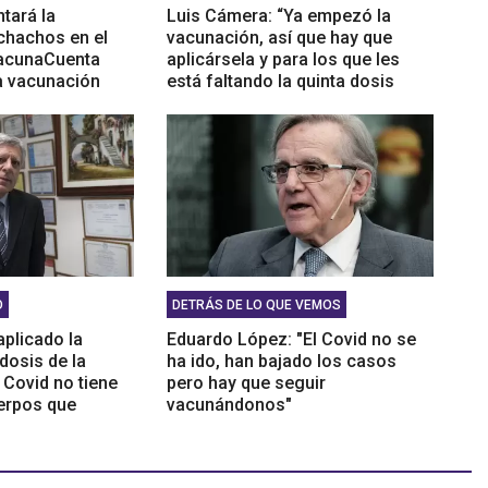
tará la
Luis Cámera: “Ya empezó la
chachos en el
vacunación, así que hay que
VacunaCuenta
aplicársela y para los que les
a vacunación
está faltando la quinta dosis
para el Covid también es
importante”
O
DETRÁS DE LO QUE VEMOS
aplicado la
Eduardo López: "El Covid no se
dosis de la
ha ido, han bajado los casos
 Covid no tiene
pero hay que seguir
uerpos que
vacunándonos"
Dr. Daniel López