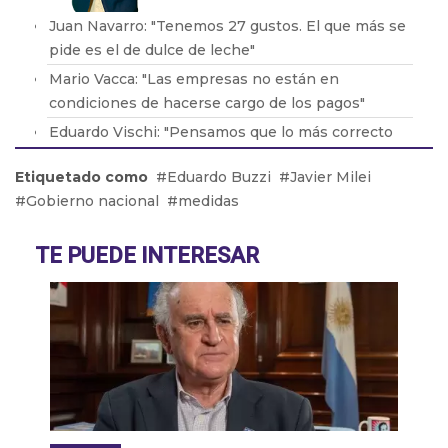
Juan Navarro: "Tenemos 27 gustos. El que más se
pide es el de dulce de leche"
Mario Vacca: "Las empresas no están en
condiciones de hacerse cargo de los pagos"
Eduardo Vischi: "Pensamos que lo más correcto
era modificar el DNU, no tirarlo abajo"
Etiquetado como
Eduardo Buzzi
Javier Milei
Lic. Eduardo Lavorato: "Que los padres consuman
Gobierno nacional
medidas
con sus hijos les genera una dependencia"
Pablo González: "La situación en Acindar está
TE PUEDE INTERESAR
tensa"