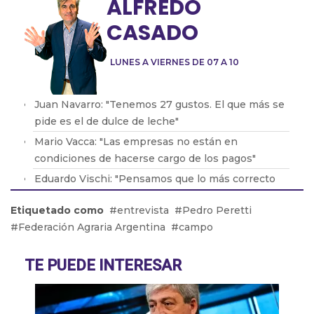
ALFREDO
CASADO
LUNES A VIERNES DE 07 A 10
Juan Navarro: "Tenemos 27 gustos. El que más se
pide es el de dulce de leche"
Mario Vacca: "Las empresas no están en
condiciones de hacerse cargo de los pagos"
Eduardo Vischi: "Pensamos que lo más correcto
era modificar el DNU, no tirarlo abajo"
Etiquetado como
entrevista
Pedro Peretti
Lic. Eduardo Lavorato: "Que los padres consuman
Federación Agraria Argentina
campo
con sus hijos les genera una dependencia"
Pablo González: "La situación en Acindar está
TE PUEDE INTERESAR
tensa"