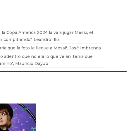
 la Copa América 2024 la va a jugar Messi, él
r compitiendo", Leandro Illia
ía que la foto le llegue a Messi", José Imbrenda
go adentro que no era lo que veían, tenía que
amino", Mauricio Dayub
e quedarnos tranquilos porque el equipo
ncomoda a cualquier rival", Guido Bercovich
enemos más de 40 somos una generación
Tomás Balmaceda