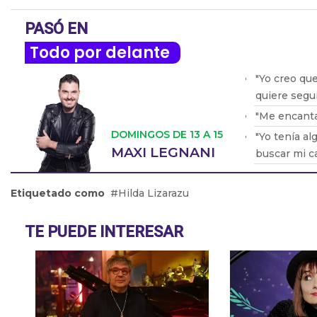
PASÓ EN
Todo por delante
"Yo creo que
quiere segui
"Me encantar
DOMINGOS DE 13 A 15
"Yo tenía al
MAXI LEGNANI
buscar mi c
"Tenemos qu
compite e i
Etiquetado como
Hilda Lizarazu
"Los que t
olvidada", 
TE PUEDE INTERESAR