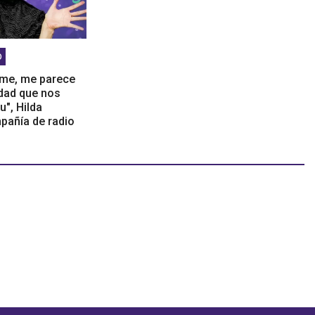
O
rme, me parece
idad que nos
tu", Hilda
pañía de radio