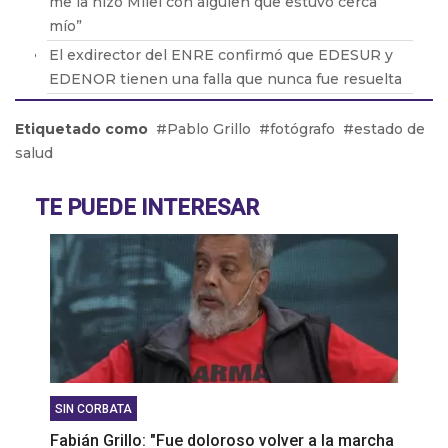
me la hizo Milei con alguien que estuvo cerca
mío”
El exdirector del ENRE confirmó que EDESUR y
EDENOR tienen una falla que nunca fue resuelta
Oscar Parrilli: “Milei tiene crueldad y desprecio
Etiquetado como
Pablo Grillo
fotógrafo
estado de
por el ser humano”
salud
Fabián Vena con Barton: cómo será la nueva obra
que protagonizará de Muscari
TE PUEDE INTERESAR
Pablo Echarri: “La cultura es un hecho peligroso
para este gobierno de ultraderecha”
SIN CORBATA
Fabián Grillo: "Fue doloroso volver a la marcha