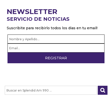
Juan Pablo de Luca, autor de una serie de novelas
que fusionan fútbol con intrigas policiales
NEWSLETTER
Grisel D'Angelo, Presenta Mujeres del Jazz, en el
SERVICIO DE NOTICIAS
marco del Día Internacional de la Mujer
Suscribite para recibirlo todos los dias en tu email!