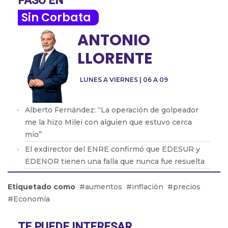
PASÓ EN
Sin Corbata
ANTONIO
LLORENTE
LUNES A VIERNES | 06 A 09
Alberto Fernández: “La operación de golpeador
me la hizo Milei con alguien que estuvo cerca
mío”
El exdirector del ENRE confirmó que EDESUR y
EDENOR tienen una falla que nunca fue resuelta
Oscar Parrilli: “Milei tiene crueldad y desprecio
Etiquetado como
aumentos
inflación
precios
por el ser humano”
Economía
Fabián Vena con Barton: cómo será la nueva obra
que protagonizará de Muscari
TE PUEDE INTERESAR