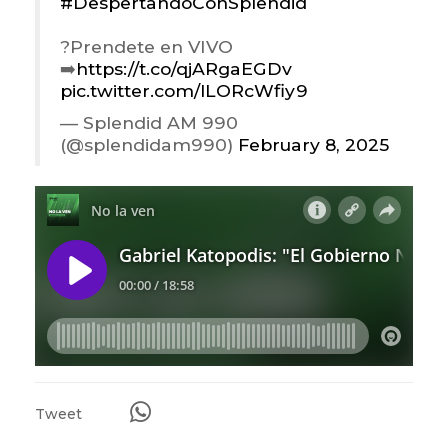
#DespertandoConSplendid
?Prendete en VIVO
➡️
https://t.co/qjARgaEGDv
pic.twitter.com/lLORcWfiy9
— Splendid AM 990
(@splendidam990)
February 8, 2025
Tweet