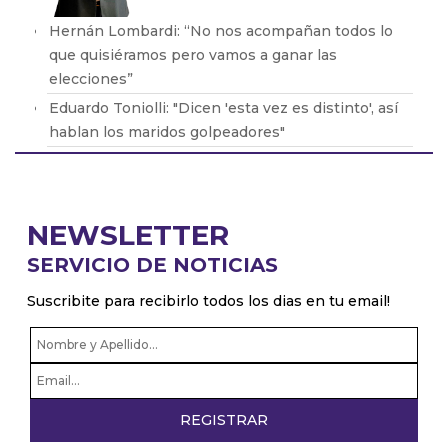
Hernán Lombardi: “No nos acompañan todos lo
que quisiéramos pero vamos a ganar las
elecciones”
Eduardo Toniolli: "Dicen 'esta vez es distinto', así
hablan los maridos golpeadores"
Nicolás Chimento: “Estamos a millones de pasos
de traer a un dinosaurio a la vida”
Francisco Paoltroni: “Esta medida que se tomó
NEWSLETTER
ayer era de marzo del año pasado”
SERVICIO DE NOTICIAS
Pablo Bereciartua: "El mensaje de Larreta es de
campaña. Esta bueno que quiera volver así
Suscribite para recibirlo todos los dias en tu email!
recorre la ciudad"