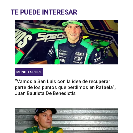
libere del aislamiento y pueda estar en San Juan”,
TE PUEDE INTERESAR
Darío Ramonda
‘‘Siempre estoy ilusionado con la posibilidad de ir
a correr al exterior”, Julián Santero
MUNDO SPORT
‘‘Vamos a San Luis con la idea de recuperar
parte de los puntos que perdimos en Rafaela”,
Juan Bautista De Benedictis