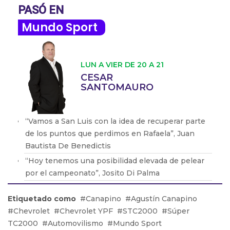
PASÓ EN
Mundo Sport
LUN A VIER DE 20 A 21
CESAR
SANTOMAURO
‘‘Vamos a San Luis con la idea de recuperar parte
de los puntos que perdimos en Rafaela”, Juan
Bautista De Benedictis
‘‘Hoy tenemos una posibilidad elevada de pelear
por el campeonato”, Josito Di Palma
‘‘Me extraña el enojo de Rossi hacia nosotros
Etiquetado como
Canapino
Agustín Canapino
porque lo que hicimos fue cumplir con el
Chevrolet
Chevrolet YPF
STC2000
Súper
reglamento”, Carlos Zanotti
TC2000
Automovilismo
Mundo Sport
‘‘Rossi está esperando que la nueva resolución lo