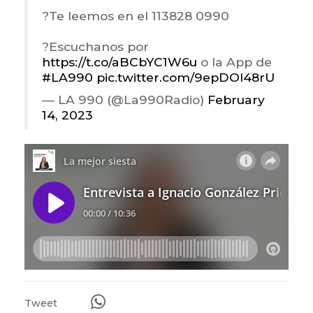
?Te leemos en el 113828 0990
?Escuchanos por
https://t.co/aBCbYC1W6u
o la App de
#LA990
pic.twitter.com/9epDOl48rU
— LA 990 (@La990Radio)
February
14, 2023
Tweet