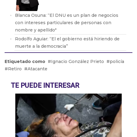
Blanca Osuna: “El DNU es un plan de negocios
con intereses particulares de personas con
nombre y apellido"
Rodolfo Aguiar: “El el gobierno está hiriendo de
muerte a la democracia”
Dora Barrancos: “Pocas veces se ve un engendro
Etiquetado como
Ignacio González Prieto
policía
de este orden. Es la desmesura de una dictadura"
Retiro
Atacante
Eduardo Valdés: "No es casual que llegue Bullrich
y comience el clima violento”
TE PUEDE INTERESAR
Rubén Sajém: "Es un DNU que beneficia a los
grandes grupos farmacéuticos"