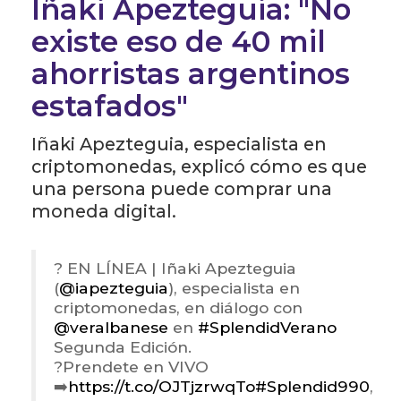
Iñaki Apezteguia: "No
existe eso de 40 mil
ahorristas argentinos
estafados"
Iñaki Apezteguia
, especialista en
criptomonedas, explicó cómo es que
una persona puede comprar una
moneda digital.
? EN LÍNEA | Iñaki Apezteguia
(
@iapezteguia
), especialista en
criptomonedas, en diálogo con
@veralbanese
en
#SplendidVerano
Segunda Edición.
?Prendete en VIVO
➡️
https://t.co/OJTjzrwqTo
#Splendid990
,