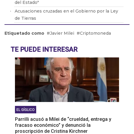
del Estado"
Acusaciones cruzadas en el Gobierno por la Ley
de Tierras
Brasil retiró a su embajador de la Argentina por
Etiquetado como
Javier Milei
Criptomoneda
los dichos de Milei
Adicciones: Cómo detectar que el consumo se
TE PUEDE INTERESAR
volvió un problema
El drama de los 9 en Boca: De la lesión de Cavani
al presente de Bareiro
EL GÍGLICO
Parrilli acusó a Milei de “crueldad, entrega y
fracaso económico” y denunció la
proscripción de Cristina Kirchner