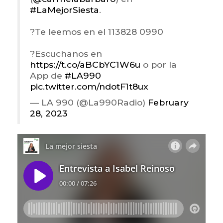
#LaMejorSiesta
.
?Te leemos en el 113828 0990
?Escuchanos en
https://t.co/aBCbYC1W6u
o por la
App de
#LA990
pic.twitter.com/ndotF1t8ux
— LA 990 (@La990Radio)
February
28, 2023