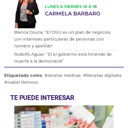
LUNES A VIERNES 16 A 18
CARMELA BARBARO
Blanca Osuna: “El DNU es un plan de negocios
con intereses particulares de personas con
nombre y apellido"
Rodolfo Aguiar: “El el gobierno está hiriendo de
muerte a la democracia”
Dora Barrancos: “Pocas veces se ve un engendro
Etiquetado como
recetar médicas
Recetas digitales
de este orden. Es la desmesura de una dictadura"
Isabel Reinoso
Eduardo Valdés: "No es casual que llegue Bullrich
y comience el clima violento”
TE PUEDE INTERESAR
Rubén Sajém: "Es un DNU que beneficia a los
grandes grupos farmacéuticos"