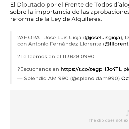
El Diputado por el Frente de Todos dial
sobre la importancia de las aprobaciones
reforma de la Ley de Alquileres.
?️AHORA | José Luis Gioja (
@joseluisgioja
), 
con Antonio Fernández Llorente (
@fllorent
?Te leemos en el 113828 0990
?Escuchanos en
https://t.co/zegpHJc4TL
pi
— Splendid AM 990 (@splendidam990)
Oc