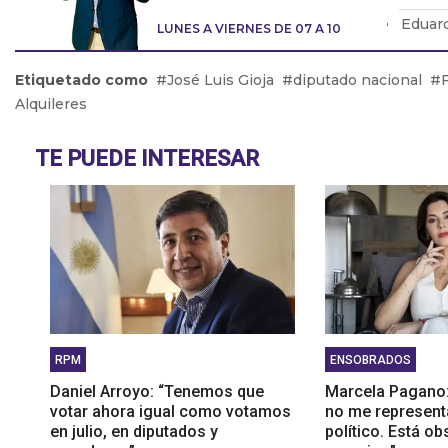
Eduard
LUNES A VIERNES DE 07 A 10
modifi
Lic. E
Etiquetado como
José Luis Gioja
diputado nacional
hijos 
Alquileres
Pablo 
TE PUEDE INTERESAR
RPM
ENSOBRADOS
Daniel Arroyo: “Tenemos que
Marcela Pagano
votar ahora igual como votamos
no me represent
en julio, en diputados y
político. Está o