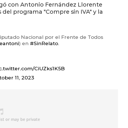
ogó con Antonio Fernández Llorente
 del programa "Compre sin IVA" y la
Diputado Nacional por el Frente de Todos
eantoni
) en
#SinRelato
.
c.twitter.com/CiUZks1K5B
tober 11, 2023