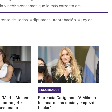
o Vischi: "Pensamos que lo más correcto era
car el DNU, no tirarlo abajo"
duardo Lavorato: "Que los padres consuman con sus
Frente de Todos
diputados
aprobación
Ley de
les genera una dependencia"
González: "La situación en Acindar está tensa"
ENSOBRADOS
: "Martín Menem
Florencia Carignano: “A Milman
a como jefe
le sacaron las dosis y empezó a
bsesionado
hablar”