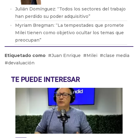
Julián Domínguez: “Todos los sectores del trabajo
han perdido su poder adquisitivo”
Myriam Bregman: “La tempestades que promete
Milei tienen como objetivo ocultar los temas que
preocupan”
Agustín Rossi: "Nadie duda que va a haber una
Etiquetado como
Juan Enrique
Milei
clase media
devaluación, solo hay que saber cuándo"
devaluación
Raul Bittel: "Argentina ha sido la parte
experimental de las políticas que llevó adelante
TE PUEDE INTERESAR
Estados Unidos"
Bernardo Martin: “Mar del Plata está preparada a
full, con atracciones y grandes entretenimientos
en teatro y las playas”