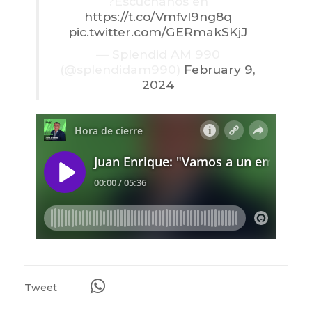
?Escuchanos en
https://t.co/Vmfvl9ng8q
pic.twitter.com/GERmakSKjJ
— Splendid AM 990
(@splendidam990)
February 9,
2024
Tweet