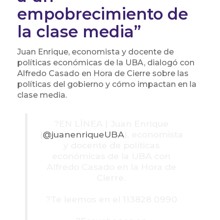
empobrecimiento de
la clase media”
Juan Enrique
, economista y docente de
políticas económicas de la UBA, dialogó con
Alfredo Casado en Hora de Cierre sobre las
políticas del gobierno y cómo impactan en la
clase media.
?️EN LÍNEA | Juan Enrique
(
@juanenriqueUBA
), economista
y docente de políticas
económicas de la UBA con
Alfredo Casado en la Hora de
Cierre.
?Te leemos en el 113828 0990