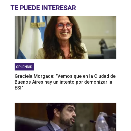
Mauricio Zabalza: "Se esperan días de lluvia que
TE PUEDE INTERESAR
corten con la intensidad de la nieve"
SPLENDID
Graciela Morgade: "Vemos que en la Ciudad de
Buenos Aires hay un intento por demonizar la
ESI"