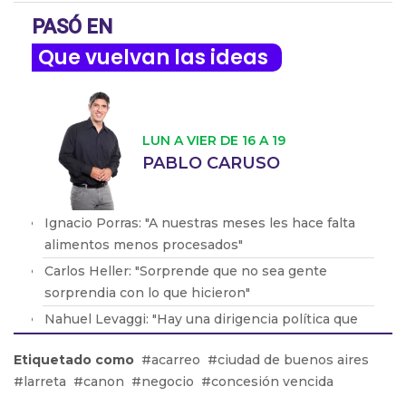
PASÓ EN
Que vuelvan las ideas
LUN A VIER DE 16 A 19
PABLO CARUSO
Ignacio Porras: "A nuestras meses les hace falta
alimentos menos procesados"
Carlos Heller: "Sorprende que no sea gente
sorprendia con lo que hicieron"
Nahuel Levaggi: "Hay una dirigencia política que
impide el acceso a la tierra"
Etiquetado como
acarreo
ciudad de buenos aires
Manuel Gonzalo: "Argentina acompañaría la
larreta
canon
negocio
concesión vencida
dinámica general del BRICS"