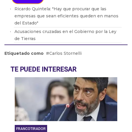
Ricardo Quintela: "Hay que procurar que las
empresas que sean eficientes queden en manos
del Estado"
Acusaciones cruzadas en el Gobierno por la Ley
de Tierras
Brasil retiró a su embajador de la Argentina por
Etiquetado como
Carlos Stornelli
los dichos de Milei
Adicciones: Cómo detectar que el consumo se
TE PUEDE INTERESAR
volvió un problema
El drama de los 9 en Boca: De la lesión de Cavani
al presente de Bareiro
FRANCOTIRADOR