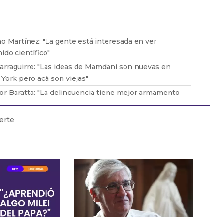
o Martínez: "La gente está interesada en ver
ido científico"
arraguirre: "Las ideas de Mamdani son nuevas en
York pero acá son viejas"
or Baratta: "La delincuencia tiene mejor armamento
 seguridad”
Durán Barba: "Milei no tiene apego a la
erte
ucionalidad"
do López Murphy: "No podemos tener DÉFICIT, no
os ahorro”