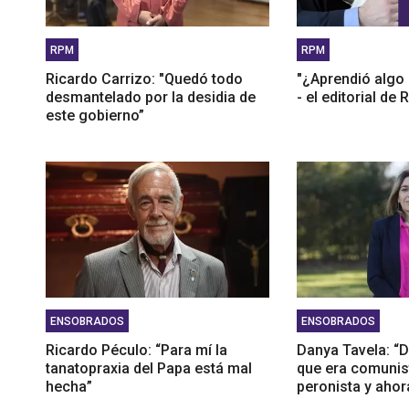
RPM
RPM
Ricardo Carrizo: "Quedó todo
"¿Aprendió algo 
desmantelado por la desidia de
- el editorial de
este gobierno”
ENSOBRADOS
ENSOBRADOS
Ricardo Péculo: “Para mí la
Danya Tavela: “D
tanatopraxia del Papa está mal
que era comunist
hecha”
peronista y ahora