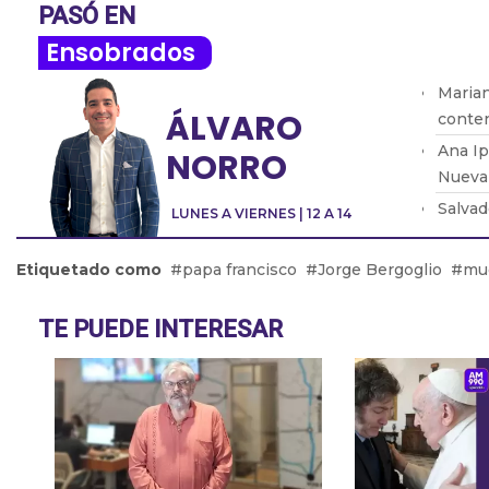
PASÓ EN
Ensobrados
Marian
ÁLVARO
conten
Ana Ip
NORRO
Nueva 
Salvad
LUNES A VIERNES | 12 A 14
que la
Jaime 
Etiquetado como
papa francisco
Jorge Bergoglio
mu
instit
Ricar
TE PUEDE INTERESAR
tenem