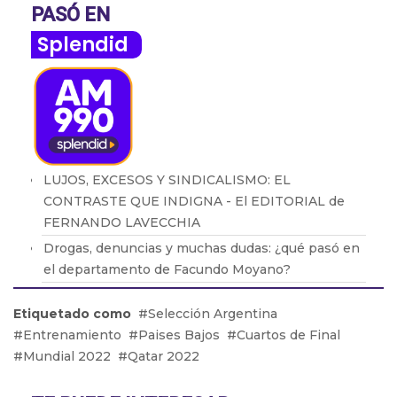
PASÓ EN
Splendid
LUJOS, EXCESOS Y SINDICALISMO: EL
CONTRASTE QUE INDIGNA - El EDITORIAL de
FERNANDO LAVECCHIA
Drogas, denuncias y muchas dudas: ¿qué pasó en
el departamento de Facundo Moyano?
Brasil retiró a su embajador de la Argentina por
Etiquetado como
Selección Argentina
los dichos de Milei
Entrenamiento
Paises Bajos
Cuartos de Final
Adicciones: Cómo detectar que el consumo se
Mundial 2022
Qatar 2022
volvió un problema
ALSONFÍN: "La RUPTURA del MERCOSUR traería