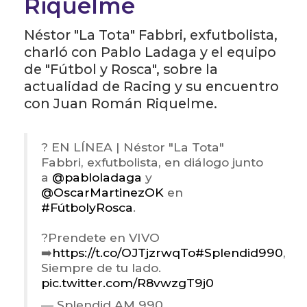
Riquelme
Néstor "La Tota" Fabbri, exfutbolista,
charló con Pablo Ladaga y el equipo
de "Fútbol y Rosca", sobre la
actualidad de Racing y su encuentro
con Juan Román Riquelme.
? EN LÍNEA | Néstor "La Tota"
Fabbri, exfutbolista, en diálogo junto
a
@pabloladaga
y
@OscarMartinezOK
en
#FútbolyRosca
.
?Prendete en VIVO
➡️
https://t.co/OJTjzrwqTo
#Splendid990
,
Siempre de tu lado.
pic.twitter.com/R8vwzgT9j0
— Splendid AM 990