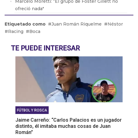
Marcelo Moretti: “El grupo de Foster Gillett no
ofreció nada"
Héctor Baldassi opina sobre el arbitraje del fútbol
Etiquetado como
Juan Román Riquelme
Néstor
argentino
Racing
Boca
Miguel Ángel Russo: “Para la situación económica
de San lorenzo Keylor Navas era imposible”
TE PUEDE INTERESAR
Álvaro Angulo: “Ganarle a River en el Monumental
seria muy hermoso”
FÚTBOL Y ROSCA
Jaime Carreño: “Carlos Palacios es un jugador
distinto, él imitaba muchas cosas de Juan
Román”