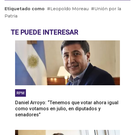
divisoria"
Etiquetado como
Leopoldo Moreau
Unión por la
Carlos Corach: "El antisemitismo de Barra fue un
Patria
pecado de su juventud"
Dora Barrancos: “Está en nuestro ADN la
TE PUEDE INTERESAR
resistencia y así será”
RPM
Daniel Arroyo: “Tenemos que votar ahora igual
como votamos en julio, en diputados y
senadores”