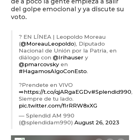
de a poco la gente empieza a salir
del golpe emocional y ya discute su
voto.
? EN LÍNEA | Leopoldo Moreau
(
@MoreauLeopoldo
), Diputado
Nacional de Unión por la Patria, en
diálogo con
@Irihauser
y
@pmarcovsky
en
#HagamosAlgoConEsto
.
?Prendete en VIVO
➡️
https://t.co/qjARgaEGDv
#Splendid990
,
Siempre de tu lado.
pic.twitter.com/fIrRRW8xXG
— Splendid AM 990
(@splendidam990)
August 26, 2023