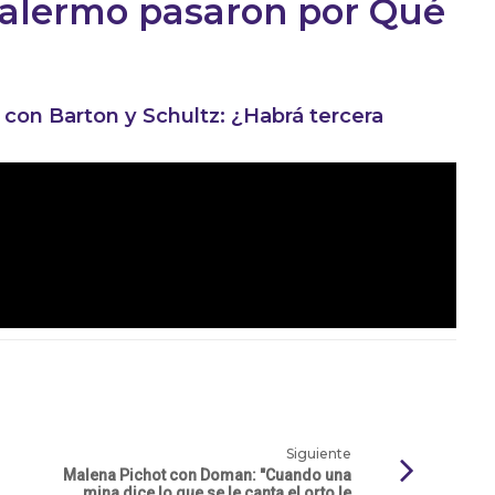
 Palermo pasaron por Qué
 con Barton y Schultz: ¿Habrá tercera
Siguiente
Malena Pichot con Doman: "Cuando una
mina dice lo que se le canta el orto le