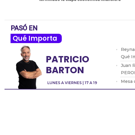
PASÓ EN
Qué Importa
Reynal
PATRICIO
Qué I
Juan R
BARTON
PERON
Mesa d
LUNES A VIERNES | 17 A 19
los pe
Clemen
medios
Alfred
primer