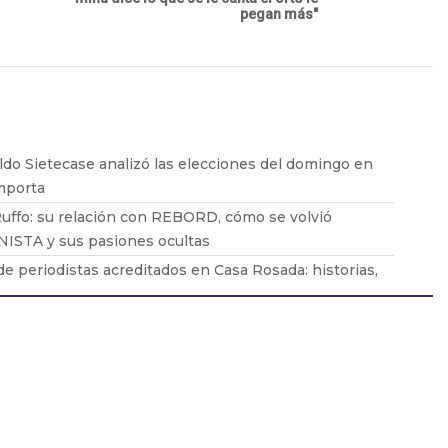
pegan más"
do Sietecase analizó las elecciones del domingo en
mporta
uffo: su relación con REBORD, cómo se volvió
ISTA y sus pasiones ocultas
e periodistas acreditados en Casa Rosada: historias,
rros de Milei, Adorni y mucho más
te con Barton: "Me gustaría tener una alternativa, los
 están en una situación jodida"
o Zaiat con Barton: "Milei es un chanta, no pasa un
 parcial de economía"