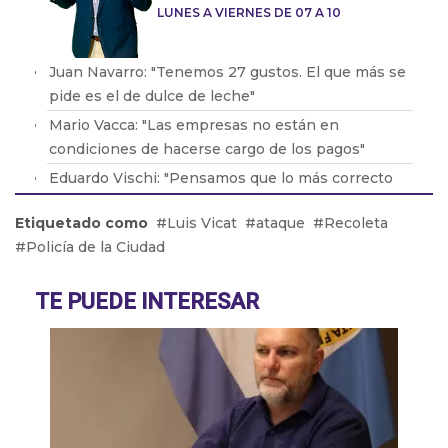
LUNES A VIERNES DE 07 A 10
Juan Navarro: "Tenemos 27 gustos. El que más se
pide es el de dulce de leche"
Mario Vacca: "Las empresas no están en
condiciones de hacerse cargo de los pagos"
Eduardo Vischi: "Pensamos que lo más correcto
era modificar el DNU, no tirarlo abajo"
Etiquetado como
Luis Vicat
ataque
Recoleta
Lic. Eduardo Lavorato: "Que los padres consuman
Policía de la Ciudad
con sus hijos les genera una dependencia"
Pablo González: "La situación en Acindar está
TE PUEDE INTERESAR
tensa"