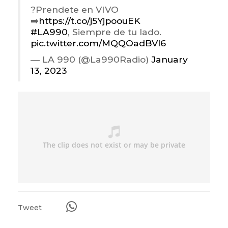
?Prendete en VIVO
➡️
https://t.co/j5YjpoouEK
#LA990
, Siempre de tu lado.
pic.twitter.com/MQQOadBVl6
— LA 990 (@La990Radio)
January
13, 2023
Tweet