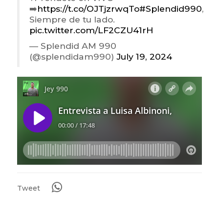
➡️
https://t.co/OJTjzrwqTo
#Splendid990
,
Siempre de tu lado.
pic.twitter.com/LF2CZU41rH
— Splendid AM 990
(@splendidam990)
July 19, 2024
Tweet