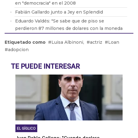
en "democracia" en el 2008
Fabián Gallardo junto a Jey en Splendid
Eduardo Valdés: "Se sabe que de piso se
perdieron 87 millones de dolares con la moneda
$LIBRA"
Etiquetado como
Luisa Albinoni,
actriz
Loan
Federico Borstelmann, el joven que creó una web
adopcion
para encontrar mascotas perdidas
Dany Martin: “Estoy enchufado en proyectos
TE PUEDE INTERESAR
cercanos y presentando el nuevo álbum”
EL GÍGLICO