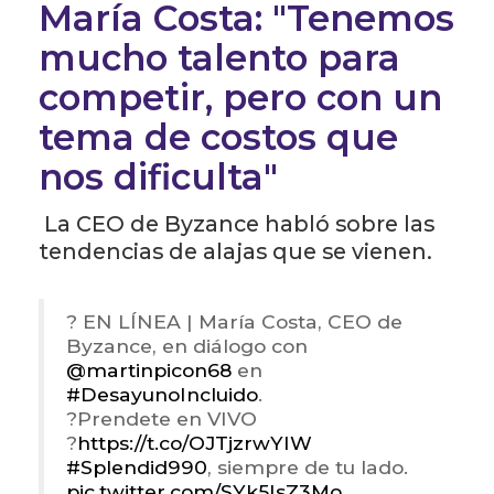
María Costa: "Tenemos
mucho talento para
competir, pero con un
tema de costos que
nos dificulta"
La CEO de Byzance habló sobre las
tendencias de alajas que se vienen.
? EN LÍNEA | María Costa, CEO de
Byzance, en diálogo con
@martinpicon68
en
#DesayunoIncluido
.
?Prendete en VIVO
?
https://t.co/OJTjzrwYIW
#Splendid990
, siempre de tu lado.
pic.twitter.com/SYk5IsZ3Mo