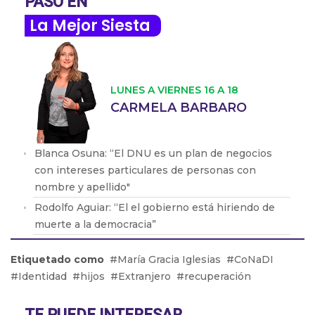
PASÓ EN
La Mejor Siesta
LUNES A VIERNES 16 A 18
CARMELA BARBARO
Blanca Osuna: “El DNU es un plan de negocios
con intereses particulares de personas con
nombre y apellido"
Rodolfo Aguiar: “El el gobierno está hiriendo de
muerte a la democracia”
Dora Barrancos: “Pocas veces se ve un engendro
Etiquetado como
María Gracia Iglesias
CoNaDI
de este orden. Es la desmesura de una dictadura"
Identidad
hijos
Extranjero
recuperación
Eduardo Valdés: "No es casual que llegue Bullrich
y comience el clima violento”
TE PUEDE INTERESAR