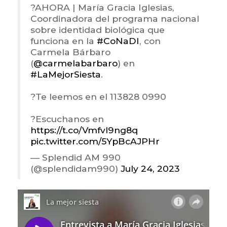
?️AHORA | María Gracia Iglesias,
Coordinadora del programa nacional
sobre identidad biológica que
funciona en la
#CoNaDI
, con
Carmela Bárbaro
(
@carmelabarbaro
) en
#LaMejorSiesta
.
?Te leemos en el 113828 0990
?Escuchanos en
https://t.co/Vmfvl9ng8q
pic.twitter.com/5YpBcAJPHr
— Splendid AM 990
(@splendidam990)
July 24, 2023