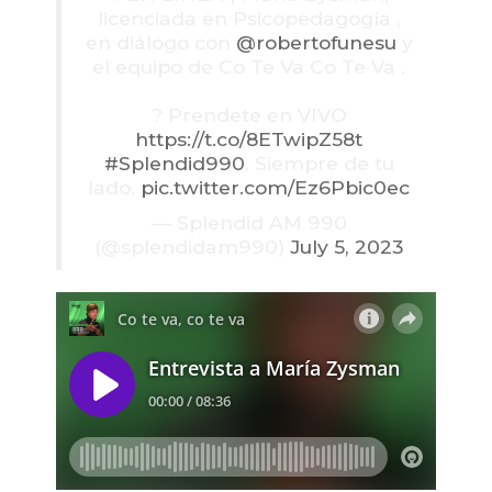
licenciada en Psicopedagogía ,
en diálogo con
@robertofunesu
y
el equipo de Co Te Va Co Te Va .
? Prendete en VIVO
https://t.co/8ETwipZ58t
#Splendid990
, Siempre de tu
lado.
pic.twitter.com/Ez6Pbic0ec
— Splendid AM 990
(@splendidam990)
July 5, 2023