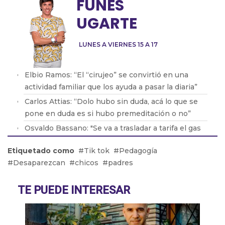
FUNES
UGARTE
LUNES A VIERNES 15 A 17
Elbio Ramos: “El “cirujeo” se convirtió en una
actividad familiar que los ayuda a pasar la diaria”
Carlos Attias: “Dolo hubo sin duda, acá lo que se
pone en duda es si hubo premeditación o no”
Osvaldo Bassano: "Se va a trasladar a tarifa el gas
en boca de pozo que es casi el 43% de la factura"
Etiquetado como
Tik tok
Pedagogía
Mariana Maglianese: “Si no se baja la densidad de
Desaparezcan
chicos
padres
mosquitos, hay que trabajar a nivel municipal para
erradicar”
TE PUEDE INTERESAR
Roberto Pintos: “Lo más triste fue perder a mi
amigo en mis brazos”