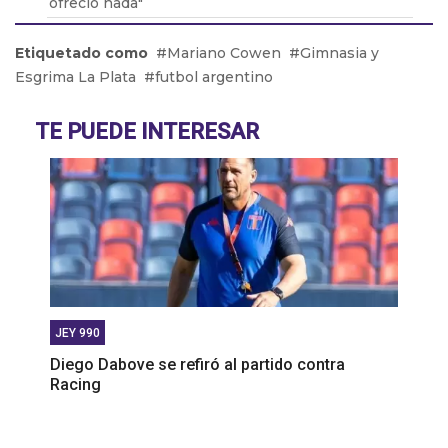
ofreció nada"
Héctor Baldassi opina sobre el arbitraje del fútbol
Etiquetado como
Mariano Cowen
Gimnasia y
argentino
Esgrima La Plata
futbol argentino
Miguel Ángel Russo: “Para la situación económica
de San lorenzo Keylor Navas era imposible”
TE PUEDE INTERESAR
Álvaro Angulo: “Ganarle a River en el Monumental
seria muy hermoso”
JEY 990
Diego Dabove se refiró al partido contra
Racing