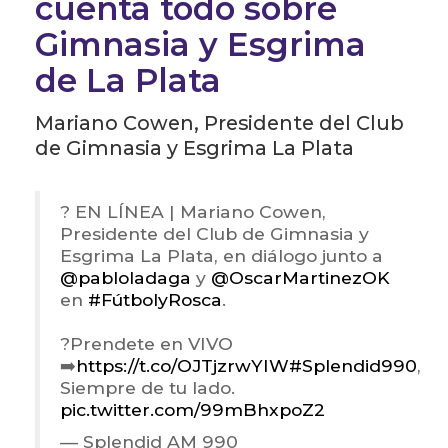
cuenta todo sobre
Gimnasia y Esgrima
de La Plata
Mariano Cowen, Presidente del Club
de Gimnasia y Esgrima La Plata
? EN LÍNEA | Mariano Cowen,
Presidente del Club de Gimnasia y
Esgrima La Plata, en diálogo junto a
@pabloladaga
y
@OscarMartinezOK
en
#FútbolyRosca
.
?Prendete en VIVO
➡️
https://t.co/OJTjzrwYIW
#Splendid990
,
Siempre de tu lado.
pic.twitter.com/99mBhxpoZ2
— Splendid AM 990