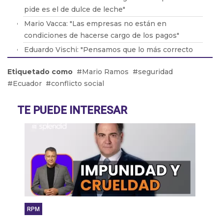
pide es el de dulce de leche"
Mario Vacca: "Las empresas no están en
condiciones de hacerse cargo de los pagos"
Eduardo Vischi: "Pensamos que lo más correcto
era modificar el DNU, no tirarlo abajo"
Etiquetado como
Mario Ramos
seguridad
Lic. Eduardo Lavorato: "Que los padres consuman
Ecuador
conflicto social
con sus hijos les genera una dependencia"
Pablo González: "La situación en Acindar está
TE PUEDE INTERESAR
tensa"
RPM