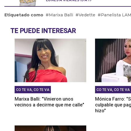
pozo q
Marian
Etiquetado como
Marixa Balli
Vedette
Panelista LA
mosqui
Robert
TE PUEDE INTERESAR
brazos
CO TE VA, CO TE VA
CO TE VA, CO TE VA
Marixa Balli: "Vinieron unos
Mónica Farro: "S
vecinos a decirme que me calle"
culpable que pag
hizo"