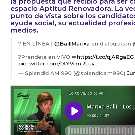
la propuesta que recibió para ser 
espacio Aptitud Renovadora. La ve
punto de vista sobre los candidatos
ayuda social, su actualidad profesi
medios.
? EN LÍNEA |
@BalliMarixa
en dialogó con
?Prendete en VIVO ➡️
https://t.co/qjARgaE
pic.twitter.com/0tYVrmRLuy
— Splendid AM 990 (@splendidam990)
Ju