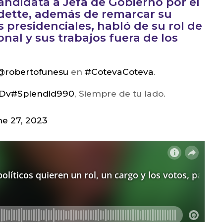
candidata a Jefa de Gobierno por el
dette, además de remarcar su
 presidenciales, habló de su rol de
onal y sus trabajos fuera de los
@robertofunesu
en
#CotevaCoteva
.
GDv
#Splendid990
, Siempre de tu lado.
ne 27, 2023