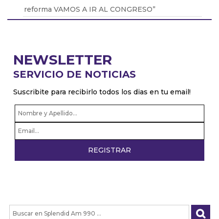
reforma VAMOS A IR AL CONGRESO”
Daniel Rosato: “El Gobierno piensa que la mejor
política industrial es la que no existe”
Abel Furlan: “El peronismo debe recuperar la
NEWSLETTER
lucha de los trabajadores"
SERVICIO DE NOTICIAS
Lucía Wajsman: "Solo Milei y Villaruel votaron en
contra de la Ley de cardiopatías congénitas"
Suscribite para recibirlo todos los dias en tu email!