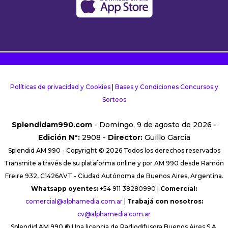
Políticas de privacidad y Cookies
|
Bases y Condiciones Concursos y
Sorteos
Splendidam990.com
- Domingo, 9 de agosto de 2026 -
Edición Nº:
2908 -
Director:
Guillo Garcia
Splendid AM 990 - Copyright © 2026 Todos los derechos reservados
Transmite a través de su plataforma online y por AM 990 desde Ramón
Freire 932, C1426AVT - Ciudad Autónoma de Buenos Aires, Argentina.
Whatsapp oyentes:
+54 911 38280990 |
Comercial:
comercial@alphamedia.com.ar
|
Trabajá con nosotros:
cv@alphamedia.com.ar
Splendid AM 990 ® Una licencia de Radiodifusora Buenos Aires S.A.