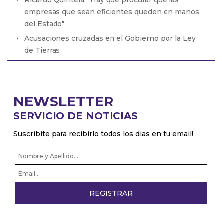
Ricardo Quintela: "Hay que procurar que las
empresas que sean eficientes queden en manos
del Estado"
Acusaciones cruzadas en el Gobierno por la Ley
de Tierras
Brasil retiró a su embajador de la Argentina por
los dichos de Milei
Adicciones: Cómo detectar que el consumo se
NEWSLETTER
volvió un problema
SERVICIO DE NOTICIAS
El drama de los 9 en Boca: De la lesión de Cavani
al presente de Bareiro
Suscribite para recibirlo todos los dias en tu email!