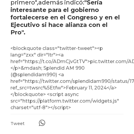
primero",además indicó:
"Sería
interesante para el gobierno
fortalecerse en el Congreso y en el
Ejecutivo si hace alianza con el
Pro".
<blockquote class="twitter-tweet"><p
lang="zxx" dir="ltr"><a
href="https://t.co/ADmCjvGtTV">pic.twitter.com/
</p>&mdash; Splendid AM 990
(@splendidam990) <a
href="https://twitter.com/splendidam990/status/
ref_src=twsrc%5Etfw">February 11, 2024</a>
</blockquote> <script async
src="https://platform.twitter.com/widgets.js"
charset="utf-8"></script>
Tweet