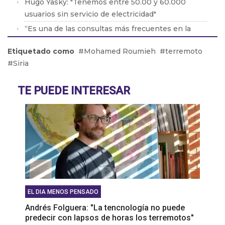
Hugo Yasky: "Tenemos entre 50.00 y 60.000
usuarios sin servicio de electricidad"
“Es una de las consultas más frecuentes en la
práctica en general con respecto a la cuestión
Etiquetado como
Mohamed Roumieh
terremoto
neurológica y neuroquirúrgica”
Siria
Daniel Menéndez: “No me importa que Silvia
Saravia diga que le robamos el nombre, ellos son
TE PUEDE INTERESAR
una sección del peronismo que está más cerca de
Pichetto y de JxC”
Pedro Perrotta: "Jubilados y gente con
discapacidad que manejan no tienen que hacer la
VTV"
EL DIA MENOS PENSADO
Andrés Folguera: "La tencnología no puede
predecir con lapsos de horas los terremotos"