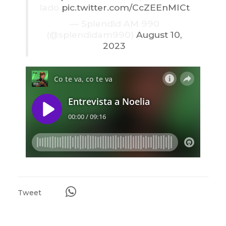
lado
pic.twitter.com/CcZEEnMICt
— Splendid AM 990
(@splendidam990)
August 10,
2023
Tweet