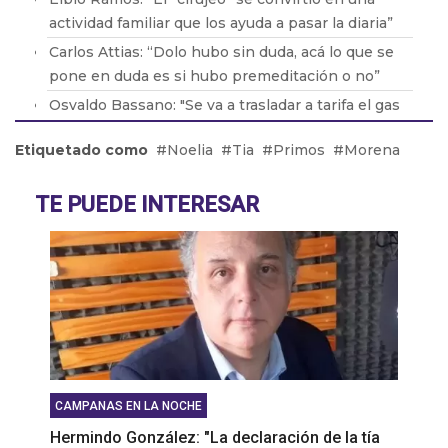
actividad familiar que los ayuda a pasar la diaria”
Carlos Attias: “Dolo hubo sin duda, acá lo que se
pone en duda es si hubo premeditación o no”
Osvaldo Bassano: "Se va a trasladar a tarifa el gas
en boca de pozo que es casi el 43% de la factura"
Etiquetado como
Noelia
Tia
Primos
Morena
Mariana Maglianese: “Si no se baja la densidad de
mosquitos, hay que trabajar a nivel municipal para
TE PUEDE INTERESAR
erradicar”
Roberto Pintos: “Lo más triste fue perder a mi
amigo en mis brazos”
CAMPANAS EN LA NOCHE
Hermindo González: "La declaración de la tía