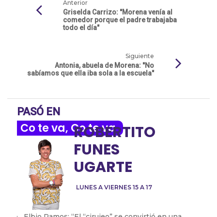
Anterior
Griselda Carrizo: "Morena venía al
comedor porque el padre trabajaba
todo el día"
Siguiente
Antonia, abuela de Morena: "No
sabíamos que ella iba sola a la escuela"
PASÓ EN
Co te va, Co te va
ROBERTITO
FUNES
UGARTE
LUNES A VIERNES 15 A 17
Elbio Ramos: “El “cirujeo” se convirtió en una