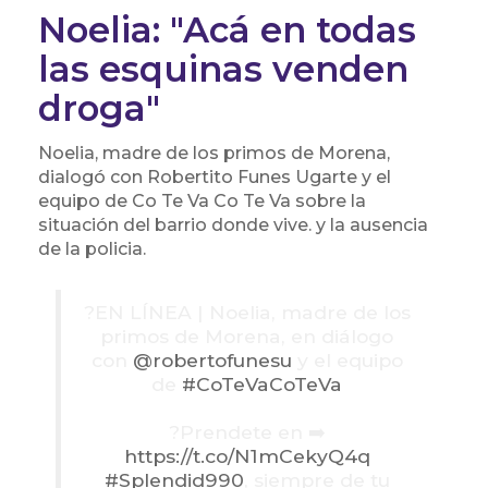
Noelia: "Acá en todas
las esquinas venden
droga"
Noelia, madre de los primos de Morena,
dialogó con Robertito Funes Ugarte y el
equipo de Co Te Va Co Te Va sobre la
situación del barrio donde vive. y la ausencia
de la policia.
?️EN LÍNEA | Noelia, madre de los
primos de Morena, en diálogo
con
@robertofunesu
y el equipo
de
#CoTeVaCoTeVa
?Prendete en ➡️
https://t.co/N1mCekyQ4q
#Splendid990
, siempre de tu