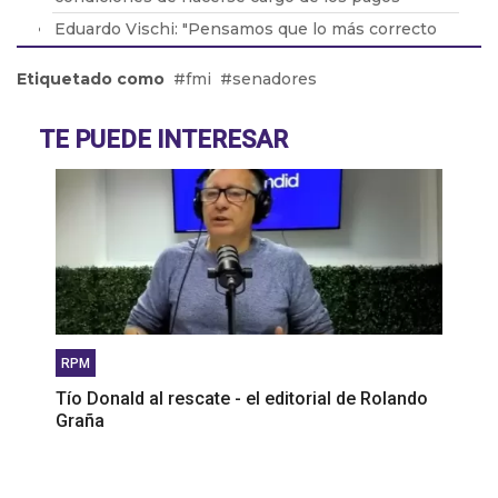
Eduardo Vischi: "Pensamos que lo más correcto
era modificar el DNU, no tirarlo abajo"
Etiquetado como
fmi
senadores
Lic. Eduardo Lavorato: "Que los padres consuman
con sus hijos les genera una dependencia"
TE PUEDE INTERESAR
Pablo González: "La situación en Acindar está
tensa"
RPM
Tío Donald al rescate - el editorial de Rolando
Graña